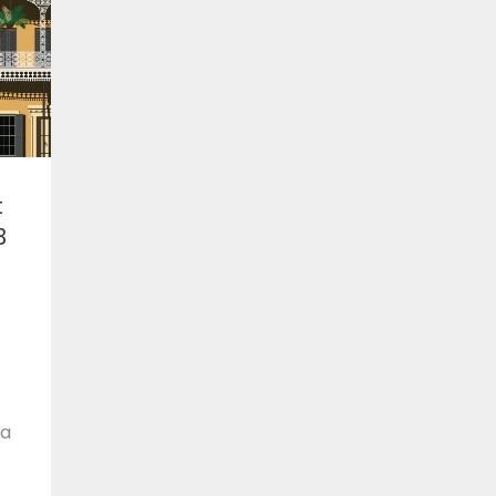
t
3
pa