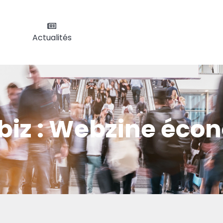
Actualités
biz : Webzine éc