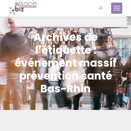
Recherche
:
Archives de
l’étiquette :
événement massif
prévention santé
Bas-Rhin