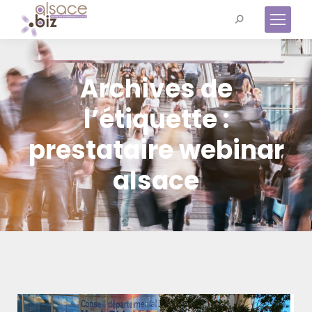
Recherche
:
Archives de
l’étiquette :
prestataire webinar
alsace