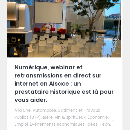
Numérique, webinar et
retransmissions en direct sur
internet en Alsace : un
prestataire historique est là pour
vous aider.
À la Une
,
Automobile
,
Bâtiment et Travaux
Publics (BTP)
,
Bière, vin & spiritueux
,
Économie
,
Emploi
,
Événements économiques
,
Idées
,
Tech
,