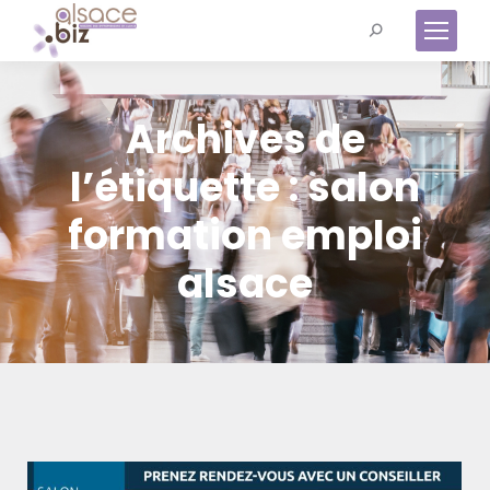
Recherche
:
Archives de
l’étiquette :
salon
formation emploi
alsace