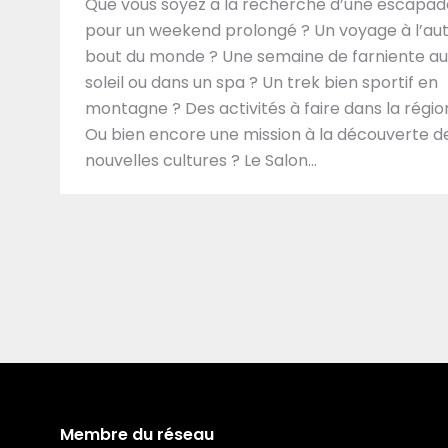
Que vous soyez à la recherche d’une escapad
pour un weekend prolongé ? Un voyage à l’au
bout du monde ? Une semaine de farniente au
soleil ou dans un spa ? Un trek bien sportif en
montagne ? Des activités à faire dans la régio
Ou bien encore une mission à la découverte d
nouvelles cultures ? Le Salon…
Membre du réseau