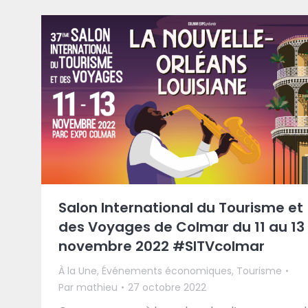
Salon International du Tourisme et
des Voyages de Colmar du 11 au 13
novembre 2022 #SITVcolmar
À la Une
,
Événements économiques
,
Tourisme
Par
mathieu
27 octobre 2022