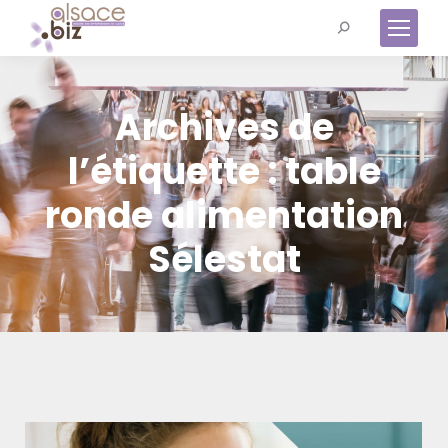
Recherche
:
Archives de
l’étiquette :
table
ronde alimentation
Sélestat