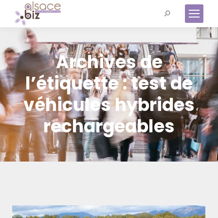
Recherche
:
Archives de
l’étiquette :
test de
véhicules hybrides
rechargeables