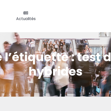
Actualités
 l’étiquette :
test 
hybrides