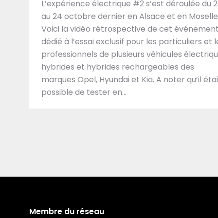
L’expérience électrique #2 s’est déroulée du 
au 24 octobre dernier en Alsace et en Moselle
Voici la vidéo rétrospective de cet événemen
dédié à l’essai exclusif pour les particuliers et l
professionnels de plusieurs véhicules électriqu
hybrides et hybrides rechargeables des
marques Opel, Hyundai et Kia. A noter qu’il étai
possible de tester en…
Membre du réseau