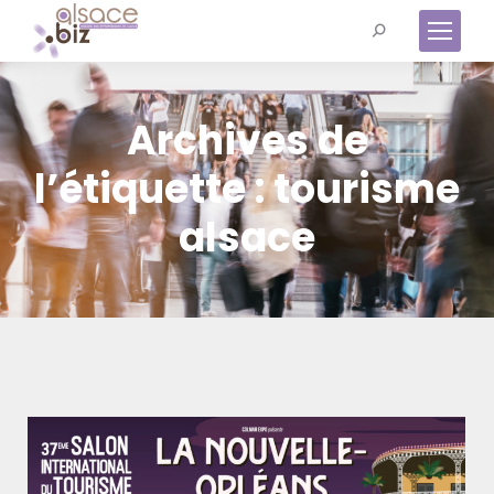
Recherche
:
Archives de
l’étiquette :
tourisme
alsace