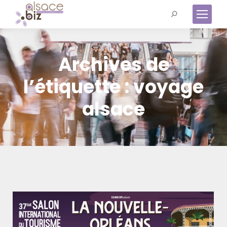
Recherche
:
Archives de
l’étiquette :
voyage
alsace