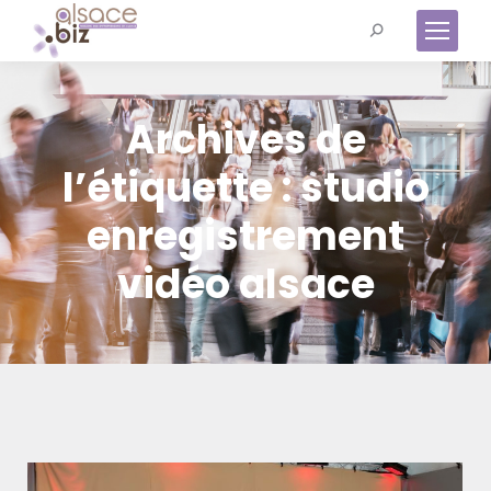
Recherche
:
Archives de
l’étiquette :
studio
enregistrement
vidéo alsace