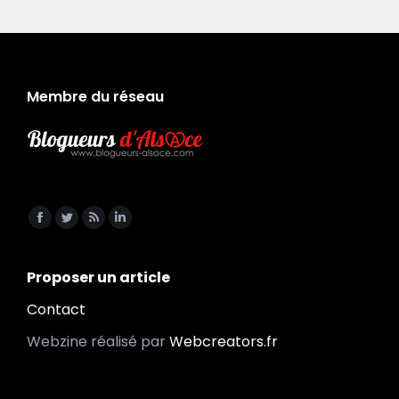
Membre du réseau
Trouvez nous sur :
Facebook
Twitter
RSS
LinkedIn
page
page
page
page
opens
opens
opens
opens
Proposer un article
in
in
in
in
Contact
new
new
new
new
Webzine réalisé par
Webcreators.fr
window
window
window
window