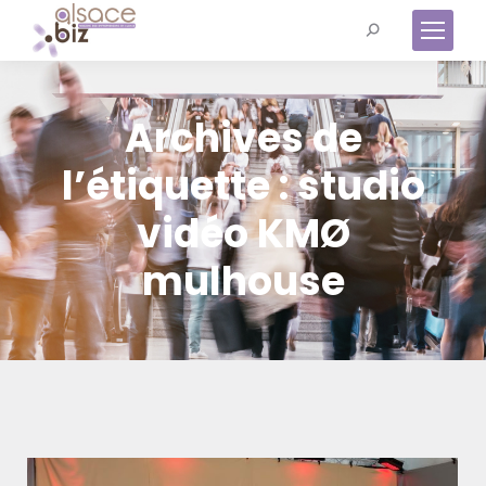
Recherche
:
Archives de
l’étiquette :
studio
vidéo KMØ
mulhouse