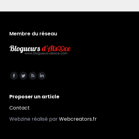
Membre du réseau
Trouvez nous sur :
Facebook
Twitter
RSS
LinkedIn
page
page
page
page
opens
opens
opens
opens
Proposer un article
in
in
in
in
Contact
new
new
new
new
Webzine réalisé par
Webcreators.fr
window
window
window
window