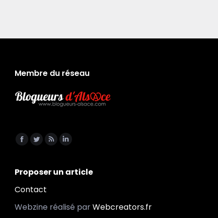
Membre du réseau
Trouvez nous sur :
Facebook
Twitter
RSS
LinkedIn
page
page
page
page
opens
opens
opens
opens
Proposer un article
in
in
in
in
Contact
new
new
new
new
Webzine réalisé par
Webcreators.fr
window
window
window
window